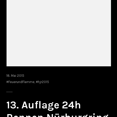
18. Mai 2015
#FeuerundFlamme
,
#hjr2015
13. Auflage 24h