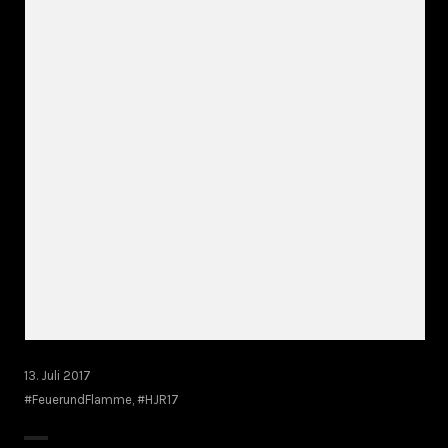
13. Juli 2017
#FeuerundFlamme
,
#HJR17