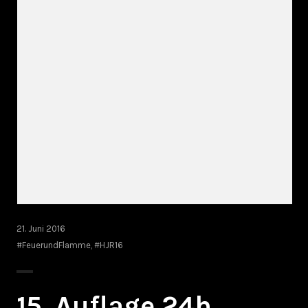
21. Juni 2016
#FeuerundFlamme
,
#HJR16
15. Auflage 24h