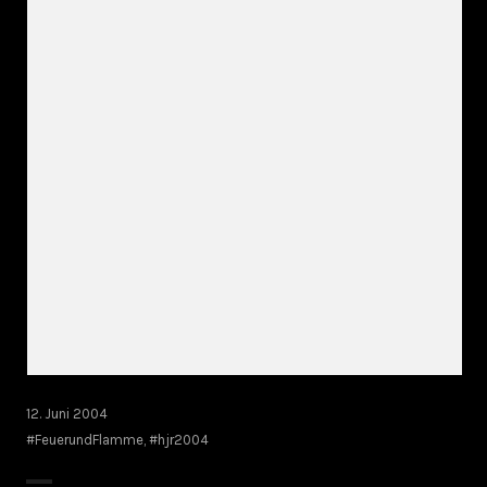
12. Juni 2004
#FeuerundFlamme
,
#hjr2004