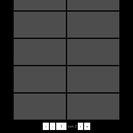
«
‹
von
2
›
»