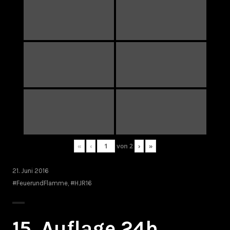
«
‹
von
2
›
»
21. Juni 2016
#FeuerundFlamme
,
#HJR16
15. Auflage 24h