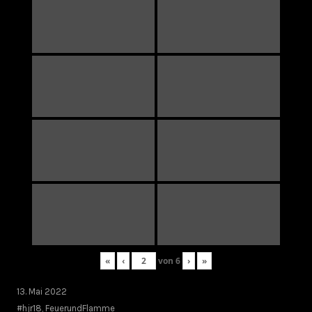
«
‹
von
6
›
»
13. Mai 2022
#hjr18
,
FeuerundFlamme