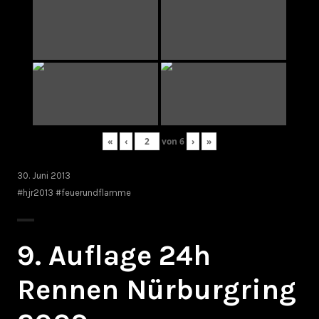
«
‹
von
6
›
»
30. Juni 2013
#hjr2013 #feuerundflamme
9. Auflage 24h
Rennen Nürburgring