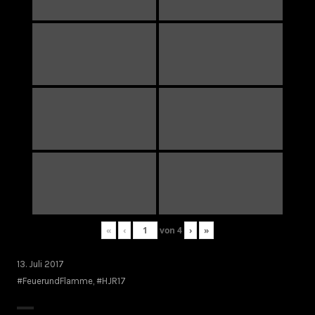
«
‹
von
4
›
»
13. Juli 2017
#FeuerundFlamme
,
#HJR17