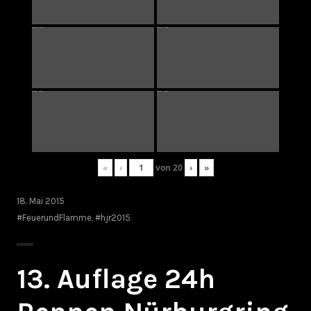
«
‹
von
20
›
»
18. Mai 2015
#FeuerundFlamme
,
#hjr2015
13. Auflage 24h