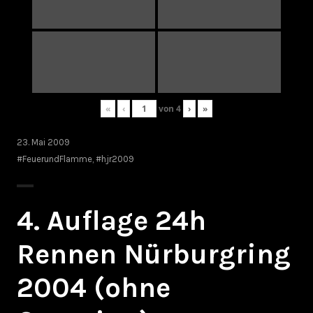
«
‹
von
4
›
»
23. Mai 2009
#FeuerundFlamme
,
#hjr2009
4. Auflage 24h
Rennen Nürburgring
2004 (ohne