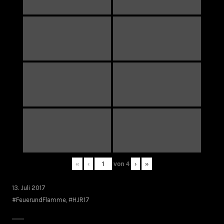
«
‹
von
4
›
»
13. Juli 2017
#FeuerundFlamme
,
#HJR17