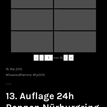
«
‹
von
20
›
»
18. Mai 2015
#FeuerundFlamme
,
#hjr2015
13. Auflage 24h