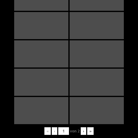
«
‹
von
2
›
»