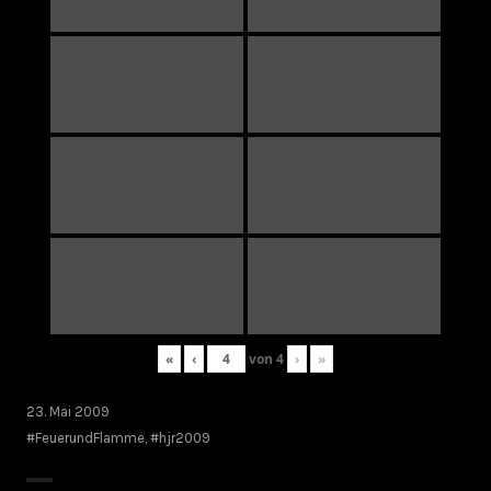
«
‹
von
4
›
»
23. Mai 2009
#FeuerundFlamme
,
#hjr2009