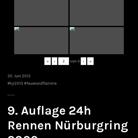
«
‹
von
6
›
»
30. Juni 2013
#hjr2013 #feuerundflamme
9. Auflage 24h
Rennen Nürburgring