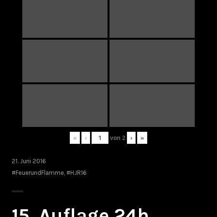
«
‹
von
2
›
»
21. Juni 2016
#FeuerundFlamme
,
#HJR16
15. Auflage 24h