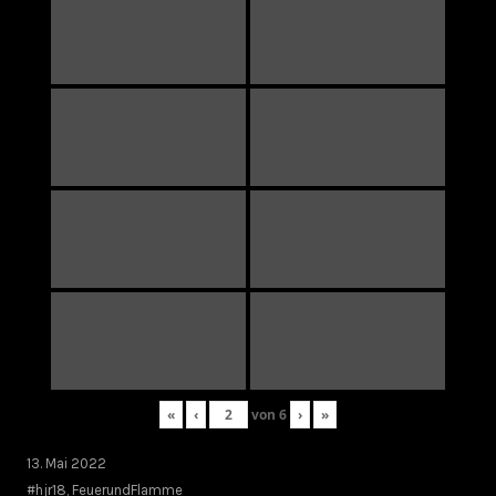
«
‹
von
6
›
»
13. Mai 2022
#hjr18
,
FeuerundFlamme