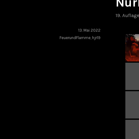
Nür
19. Auflag
13. Mai 2022
FeuerundFlamme
,
hjr19