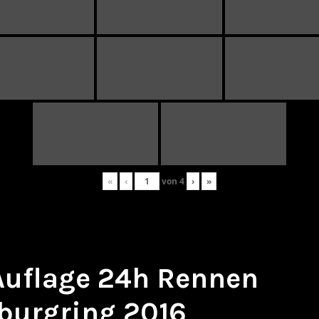
«
‹
von
4
›
»
 Auflage 24h Rennen
burgring 2016