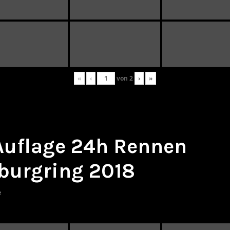
«
‹
von
2
›
»
 Auflage 24h Rennen
burgring 2018
e