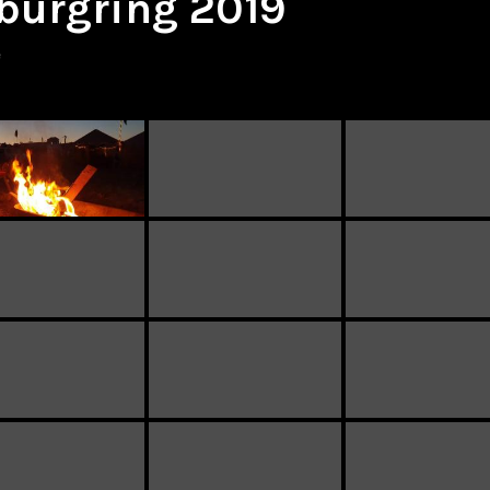
burgring 2019
e