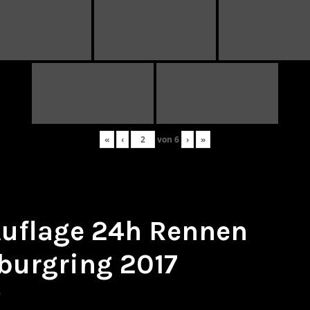
«
‹
von
6
›
»
 Auflage 24h Rennen
burgring 2017
e