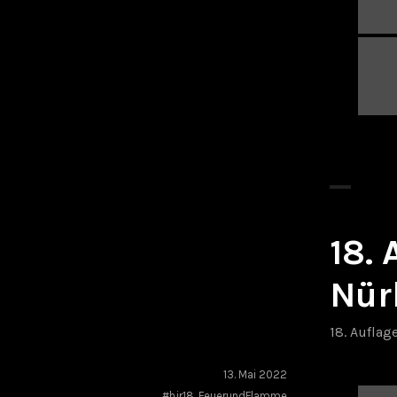
18.
Nür
18. Auflag
13. Mai 2022
#hjr18
,
FeuerundFlamme