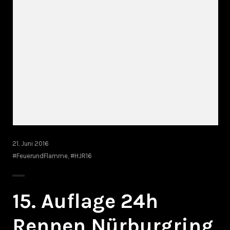
21. Juni 2016
#FeuerundFlamme
,
#HJR16
15. Auflage 24h
Rennen Nürburgring