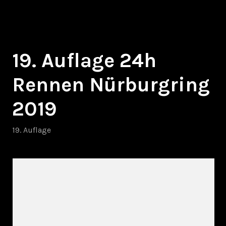
Zum
höllejünger
Inhalt
springen
19. Auflage 24h
Rennen Nürburgring
2019
19. Auflage