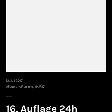
13. Juli 2017
#FeuerundFlamme
,
#HJR17
16. Auflage 24h