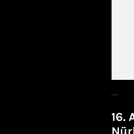
16.
Nür