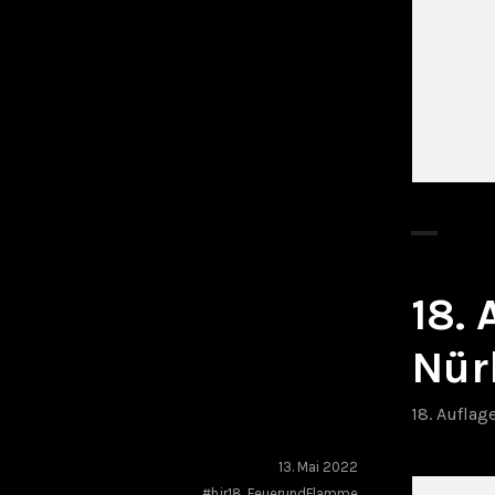
18.
Nür
18. Auflag
13. Mai 2022
#hjr18
,
FeuerundFlamme