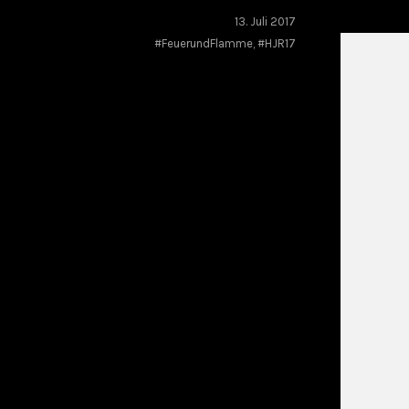
13. Juli 2017
#FeuerundFlamme
,
#HJR17