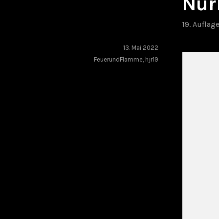
Nür
19. Auflag
13. Mai 2022
FeuerundFlamme
,
hjr19