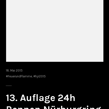
18. Mai 2015
#FeuerundFlamme
,
#hjr2015
13. Auflage 24h