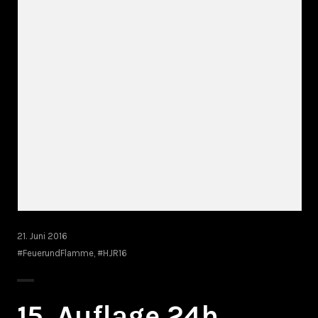
21. Juni 2016
#FeuerundFlamme
,
#HJR16
15. Auflage 24h