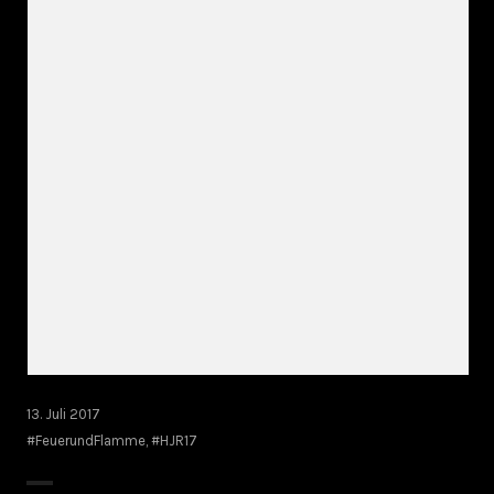
13. Juli 2017
#FeuerundFlamme
,
#HJR17