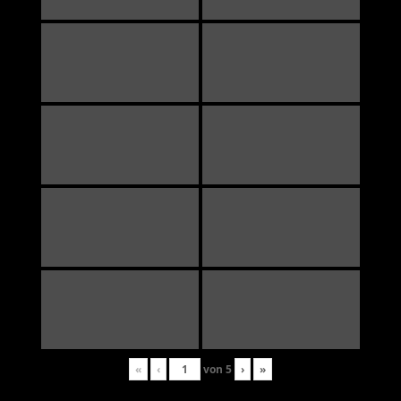
«
‹
von
5
›
»