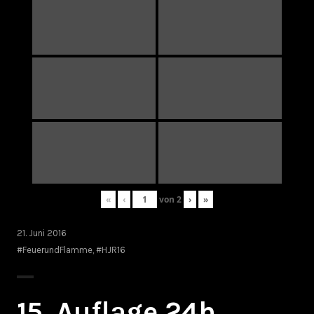
«
‹
von
2
›
»
21. Juni 2016
#FeuerundFlamme
,
#HJR16
15. Auflage 24h