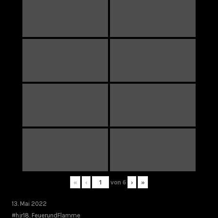
«
‹
von
6
›
»
13. Mai 2022
#hjr18
,
FeuerundFlamme