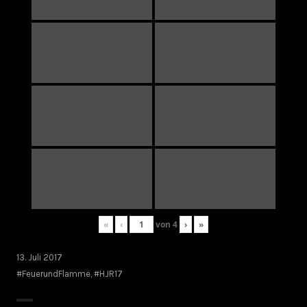
«
‹
von
4
›
»
13. Juli 2017
#FeuerundFlamme
,
#HJR17