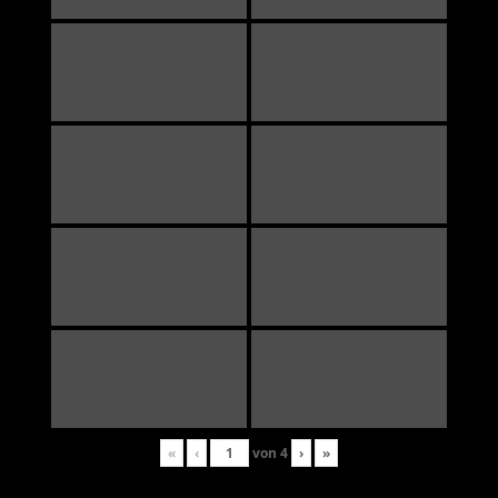
«
‹
von
4
›
»