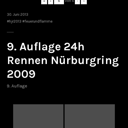
«
‹
von
6
›
»
30. Juni 2013
#hjr2013 #feuerundflamme
9. Auflage 24h
Rennen Nürburgring
2009
9. Auflage