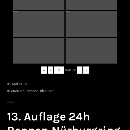
«
‹
von
20
›
»
18. Mai 2015
#FeuerundFlamme
,
#hjr2015
13. Auflage 24h