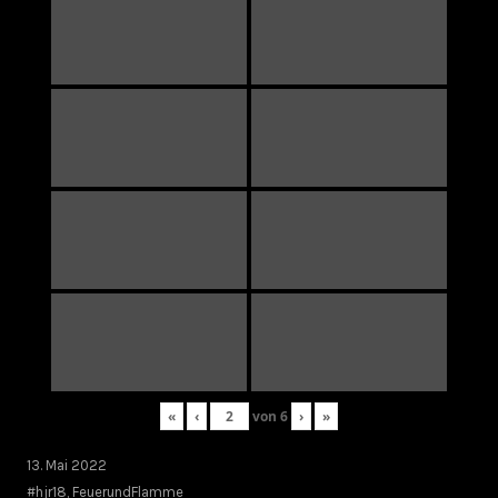
«
‹
von
6
›
»
13. Mai 2022
#hjr18
,
FeuerundFlamme