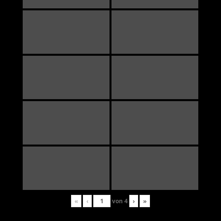
«
‹
von
4
›
»