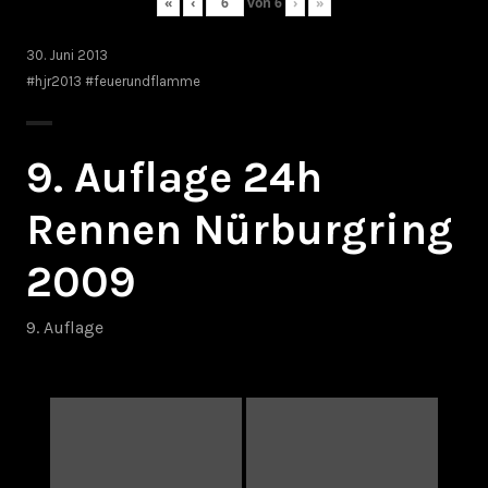
«
‹
von
6
›
»
30. Juni 2013
#hjr2013 #feuerundflamme
9. Auflage 24h
Rennen Nürburgring
2009
9. Auflage