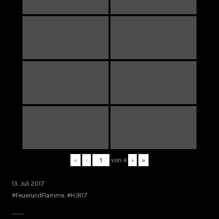
«
‹
von
4
›
»
13. Juli 2017
#FeuerundFlamme
,
#HJR17