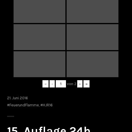
«
‹
von
2
›
»
21. Juni 2016
#FeuerundFlamme
,
#HJR16
15. Auflage 24h