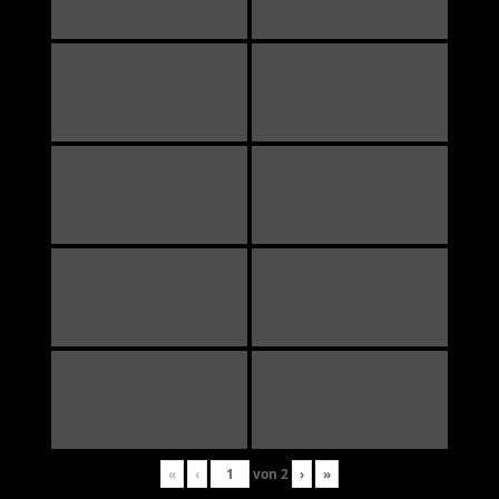
«
‹
von
2
›
»