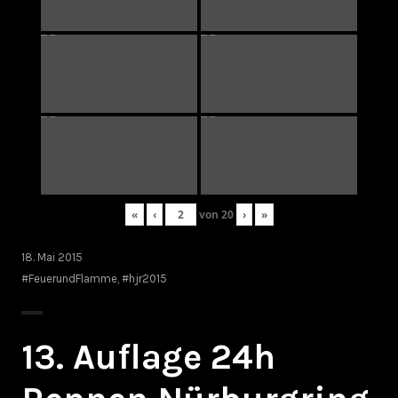
«
‹
von
20
›
»
18. Mai 2015
#FeuerundFlamme
,
#hjr2015
13. Auflage 24h