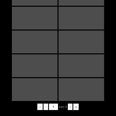
«
‹
von
5
›
»