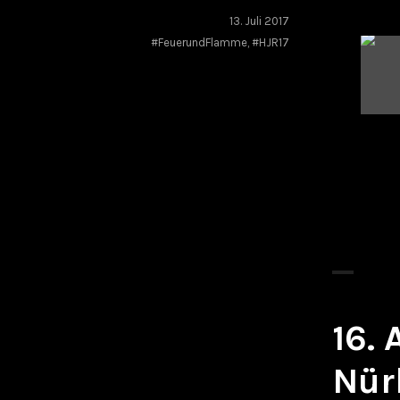
13. Juli 2017
#FeuerundFlamme
,
#HJR17
16.
Nür