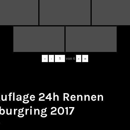
«
‹
von
6
›
»
 Auflage 24h Rennen
burgring 2017
e