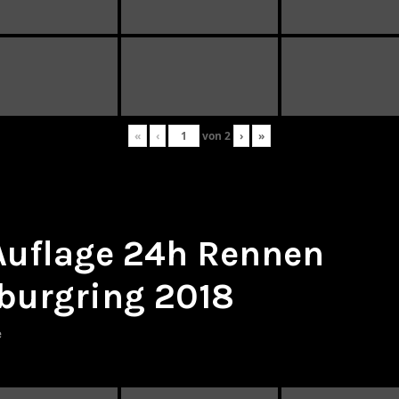
«
‹
von
2
›
»
 Auflage 24h Rennen
burgring 2018
e