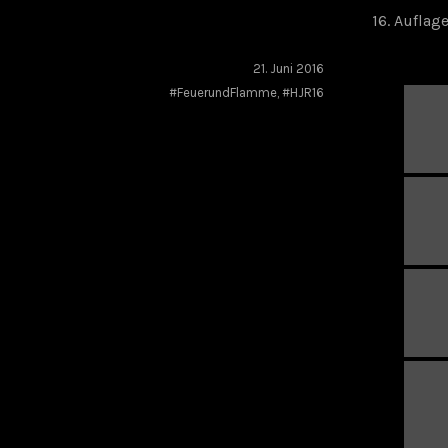
16. Auflag
21. Juni 2016
#FeuerundFlamme
,
#HJR16