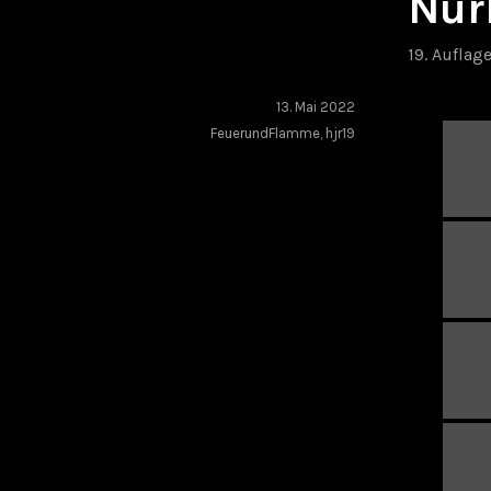
Nür
19. Auflag
13. Mai 2022
FeuerundFlamme
,
hjr19