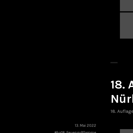
18.
Nür
18. Auflag
13. Mai 2022
#hjr18
,
FeuerundFlamme