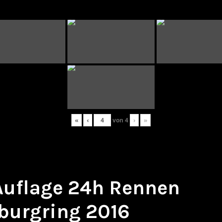
«
‹
von
4
›
»
 Auflage 24h Rennen
burgring 2016