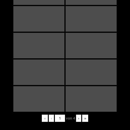
«
‹
von
4
›
»