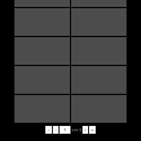
«
‹
von
5
›
»