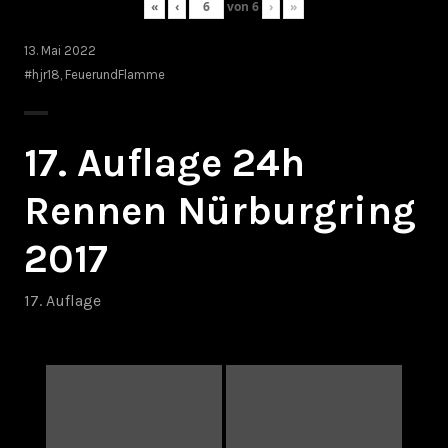
«
‹
von
6
›
»
13. Mai 2022
#hjr18
,
FeuerundFlamme
17. Auflage 24h
Rennen Nürburgring
2017
17. Auflage