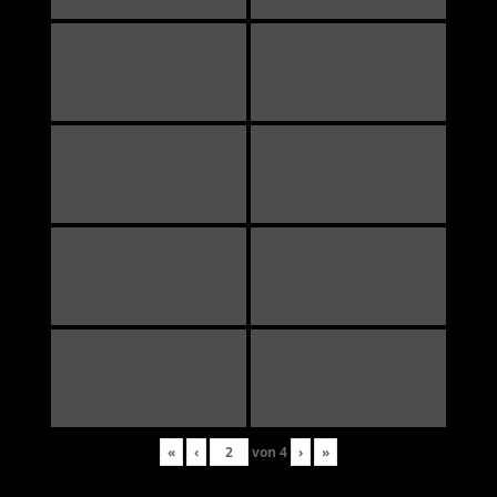
«
‹
von
4
›
»