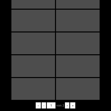
«
‹
von
2
›
»