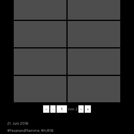
«
‹
von
2
›
»
21. Juni 2016
#FeuerundFlamme
,
#HJR16