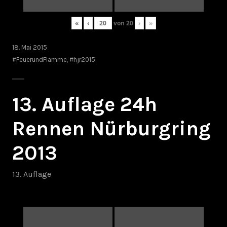
«
‹
von
20
›
»
18. Mai 2015
#FeuerundFlamme
,
#hjr2015
13. Auflage 24h
Rennen Nürburgring
2013
13. Auflage