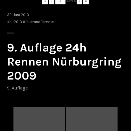
«
‹
von
6
›
»
30. Juni 2013
#hjr2013 #feuerundflamme
9. Auflage 24h
Rennen Nürburgring
2009
9. Auflage