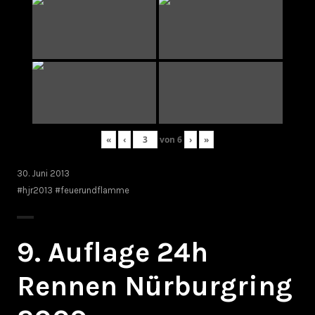
«
‹
von
6
›
»
30. Juni 2013
#hjr2013 #feuerundflamme
9. Auflage 24h
Rennen Nürburgring