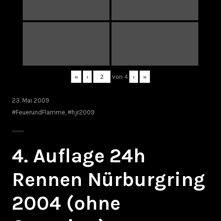
«
‹
von
4
›
»
23. Mai 2009
#FeuerundFlamme
,
#hjr2009
4. Auflage 24h
Rennen Nürburgring
2004 (ohne