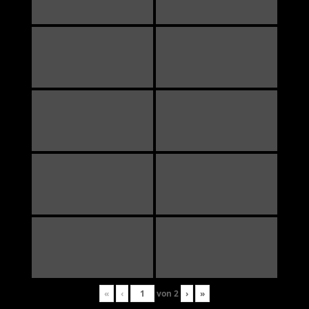
«
‹
von
2
›
»