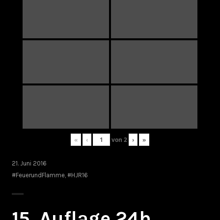
«
‹
von
2
›
»
21. Juni 2016
#FeuerundFlamme
,
#HJR16
15. Auflage 24h