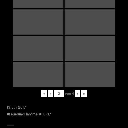
«
‹
von
4
›
»
13. Juli 2017
#FeuerundFlamme
,
#HJR17