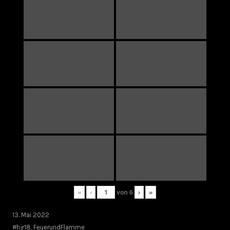
«
‹
von
6
›
»
13. Mai 2022
#hjr18
,
FeuerundFlamme