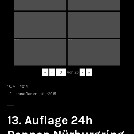
«
‹
von
20
›
»
18. Mai 2015
#FeuerundFlamme
,
#hjr2015
13. Auflage 24h