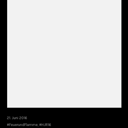
21. Juni 2016
#FeuerundFlamme
,
#HJR16