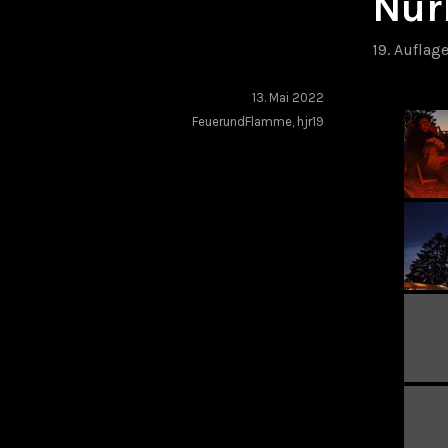
Nür
19. Auflag
13. Mai 2022
FeuerundFlamme
,
hjr19