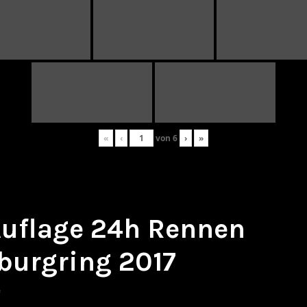
«
‹
von
6
›
»
 Auflage 24h Rennen
burgring 2017
e