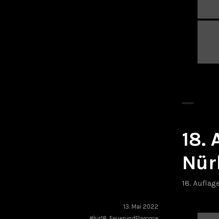
18.
Nür
18. Auflag
13. Mai 2022
#hjr18
,
FeuerundFlamme