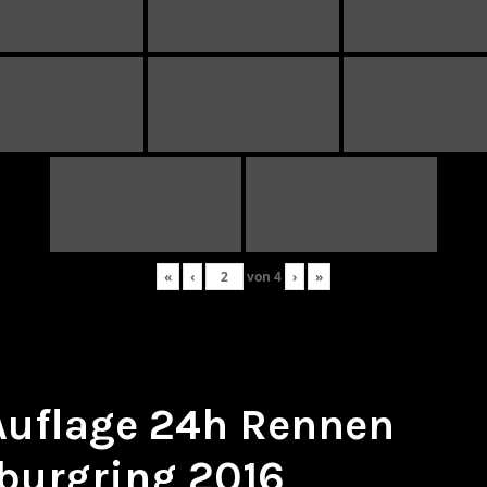
«
‹
von
4
›
»
 Auflage 24h Rennen
burgring 2016