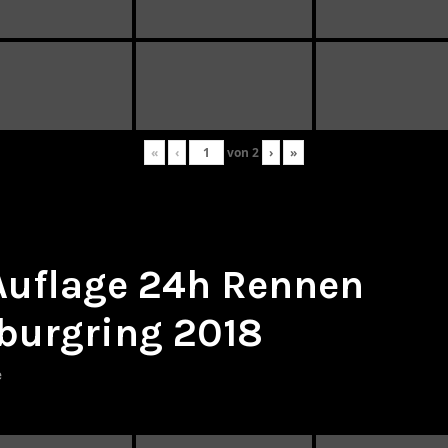
«
‹
von
2
›
»
 Auflage 24h Rennen
burgring 2018
e