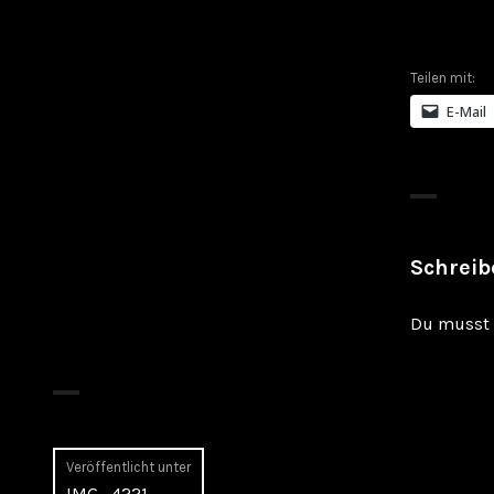
Teilen mit:
E-Mail
Schrei
Du musst
Beitragsnavigation
Veröffentlicht unter
IMG_4221